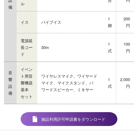
設
台
円
ル
備
1
200
イス
パイプイス
脚
円
電源延
1
100
長コー
30m
式
円
ド
イベン
音
ト用音
ワイヤレスマイク、ワイヤード
響
1
2,000
響機器
マイク、マイクスタンド、パ
設
式
円
基本
ワードスピーカー、ミキサー
備
セット
施設利用許可申請書をダウンロード