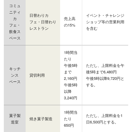
コミュ
ニティ
日替わりカ
イベント・チャレンジ
カ
売上高
フェ・日替わり
ショップ等の営業利用
フェ・
の15%
レストラン
を含む
飲食ス
ペース
1時間当
たり
午後5時
ただし、上限料金を午
キッチ
まで
後5時まで6,480円
ンス
貸切利用
2,160円
午後5時以降9,720円と
ペース
午後5時
する。
以降
3,240円
1時間当
菓子製
ただし、上限料金を1
焼き菓子製造
たり
造室
日6,500円とする。
650円