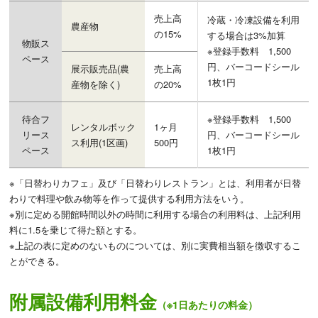
売上高
冷蔵・冷凍設備を利用
農産物
の15%
する場合は3%加算
物販ス
※登録手数料 1,500
ペース
円、バーコードシール
展示販売品(農
売上高
1枚1円
産物を除く)
の20%
待合フ
※登録手数料 1,500
レンタルボック
1ヶ月
リース
円、バーコードシール
ス利用(1区画)
500円
ペース
1枚1円
※「日替わりカフェ」及び「日替わりレストラン」とは、利用者が日替
わりで料理や飲み物等を作って提供する利用方法をいう。
※別に定める開館時間以外の時間に利用する場合の利用料は、上記利用
料に1.5を乗じて得た額とする。
※上記の表に定めのないものについては、別に実費相当額を徴収するこ
とができる。
附属設備利用料金
（※1日あたりの料金）