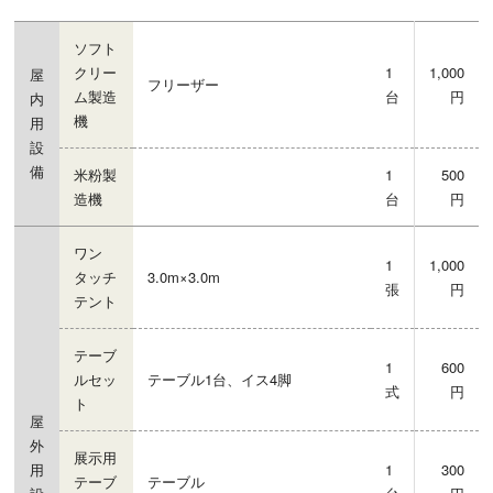
ソフト
クリー
1
1,000
屋
フリーザー
ム製造
台
円
内
機
用
設
備
米粉製
1
500
造機
台
円
ワン
1
1,000
タッチ
3.0m×3.0m
張
円
テント
テーブ
1
600
ルセッ
テーブル1台、イス4脚
式
円
ト
屋
外
展示用
用
1
300
テーブ
テーブル